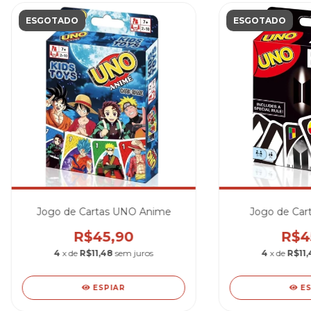
ESGOTADO
ESGOTADO
Jogo de Cartas UNO Anime
Jogo de Car
R$45,90
R$4
4
x de
R$11,48
sem juros
4
x de
R$11,
ESPIAR
E