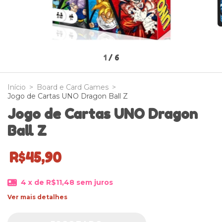
1
/
6
Início
>
Board e Card Games
>
Jogo de Cartas UNO Dragon Ball Z
Jogo de Cartas UNO Dragon
Ball Z
R$45,90
4
x de
R$11,48
sem juros
Ver mais detalhes