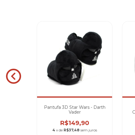
Cores com
Pantufa 3D Star Wars - Darth
Vader
C
90
R$149,90
m juros
4
x de
R$37,48
sem juros