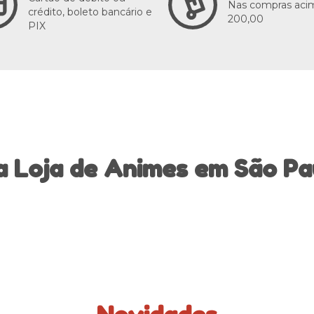
Nas compras aci
crédito, boleto bancário e
200,00
PIX
a Loja de Animes em São Pa