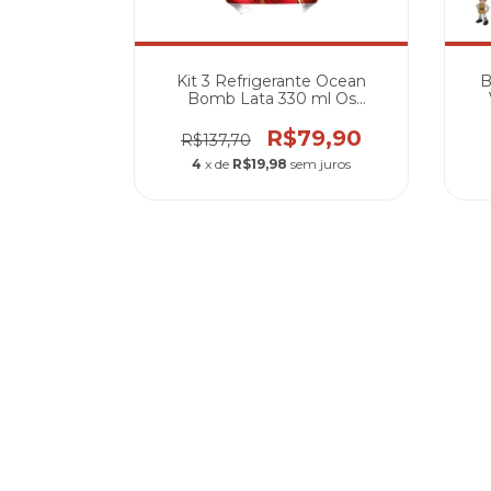
NO Dragon
Kit 3 Refrigerante Ocean
B
Bomb Lata 330 ml Os
Cavaleiros do Zodíaco
0
R$79,90
R$137,70
 juros
4
x de
R$19,98
sem juros