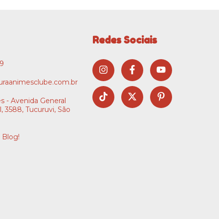
Redes Sociais
09
raanimesclube.com.br
s - Avenida General
l, 3588, Tucuruvi, São
 Blog!