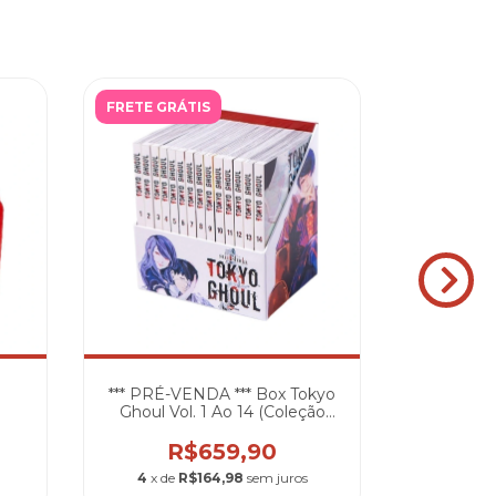
FRETE GRÁTIS
FRETE GR
a
*** PRÉ-VENDA *** Box Tokyo
Box Chain
Ghoul Vol. 1 Ao 14 (Coleção
Completa)
R
R$659,90
4
x de
4
x de
R$164,98
sem juros