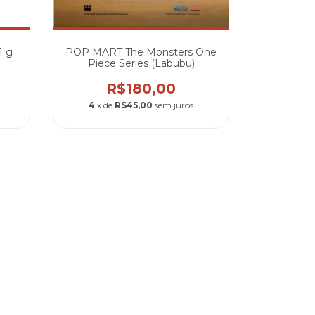
1 g
POP MART The Monsters One
Funko POP
Piece Series (Labubu)
Mileena
R$180,00
R
4
x de
R$45,00
sem juros
4
x de