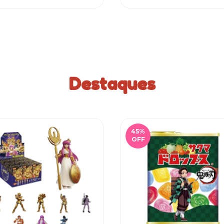
Destaques
45
%
OFF